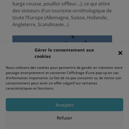
barge rousse, pouillot siffleur…), ce qui attire
des visiteurs d’un tourisme ornithologique de
toute l’Europe (Allemagne, Suisse, Hollande,
Angleterre, Scandinavie…)
Gérer le consentement aux
cookies
Nous utilisons des cookies pour permettre de garder en mémoire votre
passage anonymement et conserver l'affichage d'une pop-up en cas
d'information importante. Le fait de ne pas consentir ou de retirer son
consentement peut avoir un effet négatif sur certaines
caractéristiques et fonctions.
Accepter
Le site de la Passa n’est toutefois pas le seul
secteur d’observation, mais reste le plus
Refuser
adapté aux visiteurs. D’autres secteurs plus
sanctuarisés sont auscultés plus