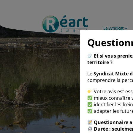
Le Syndicat
Question
Et si vous preni
territoire ?
Le
Syndicat Mixte 
comprendre la perce
Votre avis est ess
mieux connaître v
identifier les fre
adapter les future
Questionnaire 
Durée : seuleme