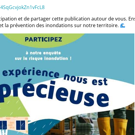
e/4SqGcvjokZn1vFcL8
cipation et de partager cette publication autour de vous. E
 et la prévention des inondations sur notre territoire.
ommunes pour gérer de manière cohérente l’eau et les milieu
ire.
et à la problématique de pollution et comblement de l’étang,
 d’actions pour la Prévention des Inondations (PAPI) et l
TENAIRES