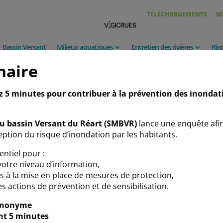
TÉLÉCHARGEMENTS
M
Bassin Versant
Milieux aquatiques
Entretien des rivières
Ris
naire
ez 5 minutes pour contribuer à la prévention des inondat
Le Syndicat
du bassin Versant du Réart (SMBVR)
lance une enquête afi
ption du risque d’inondation par les habitants.
entiel pour :
otre niveau d’information,
ins à la mise en place de mesures de protection,
s actions de prévention et de sensibilisation.
anonyme
nt 5 minutes