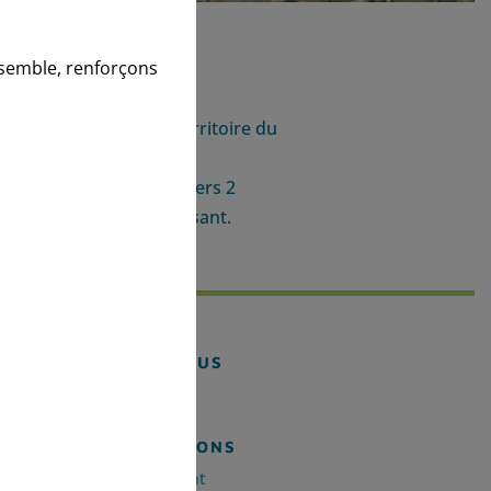
nsemble, renforçons
x aquatiques sur le territoire du
 le Syndicat agit à travers 2
e Contrat de bassin versant.
SUIVEZ-NOUS
INFORMATIONS
Téléchargement