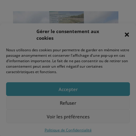
Gérer le consentement aux
cookies
Nous utilisons des cookies pour permettre de garder en mémoire votre
passage anonymement et conserver l'affichage d'une pop-up en cas
d'information importante. Le fait de ne pas consentir ou de retirer son
consentement peut avoir un effet négatif sur certaines
caractéristiques et fonctions.
Accepter
Le jeudi 30 juillet, le SMBVR a officiellement
Refuser
lancé les travaux de reconstruction et de
confortement des digues du Réart, en
Voir les préférences
présence de Monsieur le Préfet, du Président
Politique de Confidentialité
du SMBVR, des Maires des communes