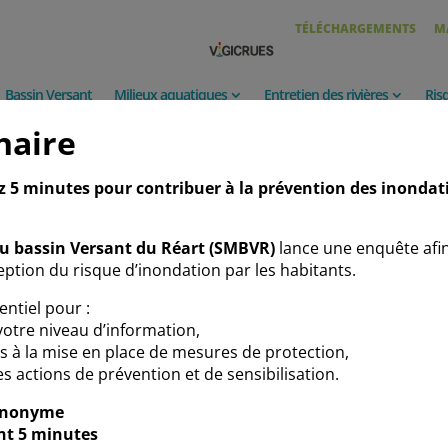
TÉLÉCHARGEMENTS
M
Bassin Versant
Milieux aquatiques
Entretien des rivières
Ris
naire
ez 5 minutes pour contribuer à la prévention des inondat
du bassin Versant du Réart (SMBVR)
lance une enquête afi
ption du risque d’inondation par les habitants.
entiel pour :
otre niveau d’information,
ins à la mise en place de mesures de protection,
s actions de prévention et de sensibilisation.
anonyme
nt 5 minutes