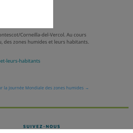
ntescot/Corneilla-del-Vercol. Au cours
au, des zones humides et leurs habitants.
et-leurs-habitants
ur la Journée Mondiale des zones humides
→
SUIVEZ-NOUS