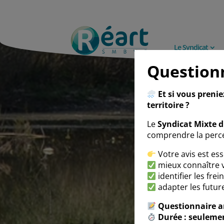
Le Syndicat
Question
Et si vous preni
territoire ?
Le
Syndicat Mixte 
comprendre la perce
Votre avis est ess
mieux connaître v
identifier les fre
adapter les future
Questionnaire 
Durée : seuleme