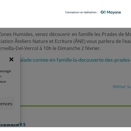
Zones Humides, venez découvrir en famille les Prades de Mo
iation Âteliers Nature et Ecriture (ÂNE) vous parlera de l’e
rneilla-Del-Vercol à 10h le Dimanche 2 février.
te/jmzh-balade-contee-en-famille-la-decouverte-des-prades-
passage
2
n
peut
Retour s
rences
TENAIRES