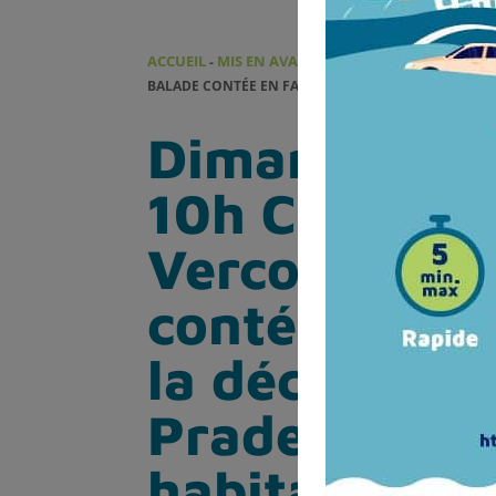
ACCUEIL
MIS EN AVANT
-
-
DIMANCHE 2 FÉVRIER 10
BALADE CONTÉE EN FAMILLE À LA DÉCOUVERTE DES 
Dimanche 2 f
10h Corneill
Vercol – Bal
contée en fa
la découvert
Prades et le
habitants