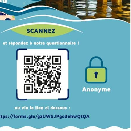
H CORNEILLA-DEL-VERCOL –
PRADES ET LEURS HABITANTS
évrier
a-Del-
ade
mille à
e des
urs